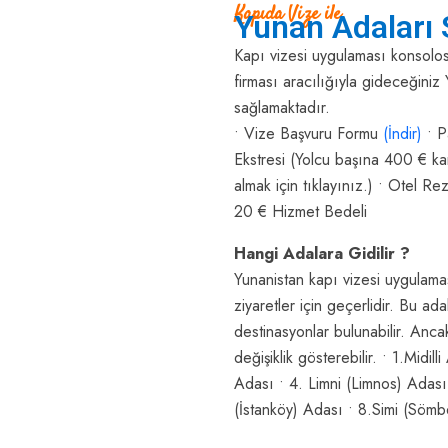
Kapıda Vize ile
Yunan Adaları 
Kapı vizesi uygulaması konsolo
firması aracılığıyla gideceğiniz 
sağlamaktadır.
• Vize Başvuru Formu
(İndir)
• P
Ekstresi (Yolcu başına 400 € karş
almak için tıklayınız.) • Otel R
20 € Hizmet Bedeli
Hangi Adalara Gidilir ?
Yunanistan kapı vizesi uygulamas
ziyaretler için geçerlidir. Bu ad
destinasyonlar bulunabilir. Anca
değişiklik gösterebilir. • 1.Mid
Adası • 4. Limni (Limnos) Adası
(İstanköy) Adası • 8.Simi (Söm