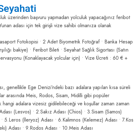
Seyahati
sluk üzerinden başvuru yapmadan yolculuk yapacağınız feribot
Yunan adası için tek girişli vize sahibi olmanıza olanak
asaport Fotokopisi • 2 Adet Biyometrik Fotoğraf • Banka Hesap
ılığı bakiye) • Feribot Bileti • Seyahat Sağlık Sigortası (Satın
ezervasyonu (Konaklayacak yolcular için) • Vize Ücreti : 60 € +
ı, genellikle Ege Denizi’ndeki bazı adalara yapılan kısa süreli
alar arasında Meis, Rodos, Sisam, Midilli gibi popüler
k hangi adalara vizesiz gidilebileceği ve koşullar zaman zaman
illi Adası (Lesvos) • 2.Sakız Adası (Chios) • 3.Sisam (Samos)
 • 5.Leros (İleryoz) Adası • 6.Kalimnos (Kelemez) Adası • 7.Kos
beki) Adası • 9.Rodos Adası • 10.Meis Adası